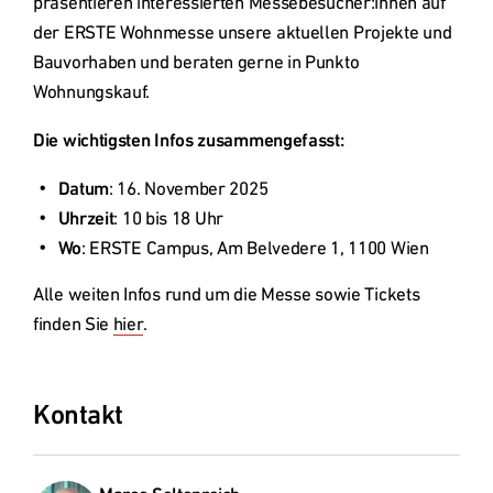
präsentieren interessierten Messebesucher:innen auf 
Deutschland
der ERSTE Wohnmesse unsere aktuellen Projekte und 
Bauvorhaben und beraten gerne in Punkto 
Österreich
Wohnungskauf.
Die wichtigsten Infos zusammengefasst:
Česká
republika
Datum
: 16. November 2025
Uhrzeit
: 10 bis 18 Uhr
Wo
Polska
Alle weiten Infos rund um die Messe sowie Tickets 
finden Sie 
hier
. 
Slovensko
Kontakt
International
(english)