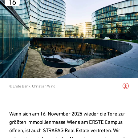
16
Grundstücksankauf
Top Links
Quartiersentwicklung
Forschungsprojekt RCC2
Nachhaltigkeit - Digitalisierung
Bild
©Erste Bank, Christian Wind
Referenzprojekte
herunterladen
Wenn sich am 16. November 2025 wieder die Tore zur 
Österreich
größten Immobilienmesse Wiens am ERSTE Campus 
öffnen, ist auch STRABAG Real Estate vertreten. Wir 