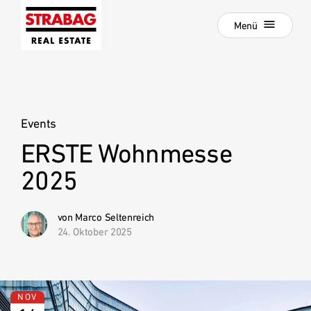
Schließen
Zur
Menü
Hauptnavigation
springen
Zum
Aktuelle Projekte
Hauptinhalt
springen
Projektentwicklung
Events
Development als Service
ERSTE Wohnmesse
:
Unsere Standorte
2025
Unternehmen
Hold Estate
von Marco Seltenreich
24. Oktober 2025
Karriere
News
Kontakt
NOV