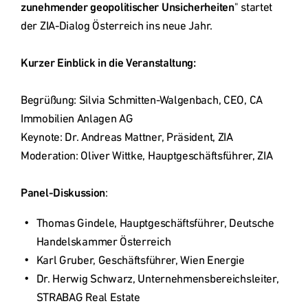
Deutschland
zunehmender geopolitischer Unsicherheiten
" startet 
der ZIA-Dialog Österreich ins neue Jahr. 

Österreich
Kurzer Einblick in die Veranstaltung:
Begrüßung: Silvia Schmitten-Walgenbach, CEO, CA 
Česká
republika
Immobilien Anlagen AG 

Keynote: Dr. Andreas Mattner, Präsident, ZIA 

Moderation: Oliver Wittke, Hauptgeschäftsführer, ZIA 

Polska
Panel-Diskussion
Slovensko
Thomas Gindele, Hauptgeschäftsführer, Deutsche 
International
(english)
Dr. Herwig Schwarz, Unternehmensbereichsleiter, 