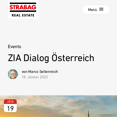
Schließen
Zur
Menü
Hauptnavigation
springen
Zum
Aktuelle Projekte
Hauptinhalt
springen
Projektentwicklung
Events
Development als Service
ZIA Dialog Österreich
:
Unsere Standorte
Unternehmen
von Marco Seltenreich
18. Jänner 2023
Hold Estate
Karriere
News
JÄN
19
Kontakt