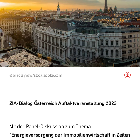
Grundstücksankauf
Top Links
Quartiersentwicklung
Forschungsprojekt RCC2
Bild
©bradleyvdw/stock.adobe.com
herunterladen
Nachhaltigkeit - Digitalisierung
Referenzprojekte
ZIA-Dialog Österreich Auftaktveranstaltung 2023
Österreich
Mit der Panel-Diskussion zum Thema 
"
Energieversorgung der Immobilienwirtschaft in Zeiten 