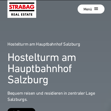
Schließen
Zur
Menü
Hauptnavigation
springen
Zum
Aktuelle Projekte
Hauptinhalt
springen
Projektentwicklung
Hostelturm am Hauptbahnhof Salzburg
Development als Service
Hostelturm am
Unsere Standorte
:
Unternehmen
Hauptbahnhof
Hold Estate
Salzburg
Karriere
Bequem reisen und residieren in zentraler Lage
News
Salzburgs.
Kontakt