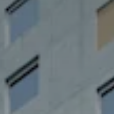
Deutschland
Österreich
Česká
republika
Polska
Slovensko
International
(english)