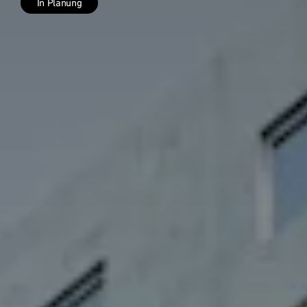
In Planung
Grundstücksankauf
Top Links
Quartiersentwicklung
Forschungsprojekt RCC2
Nachhaltigkeit - Digitalisierung
Referenzprojekte
Österreich