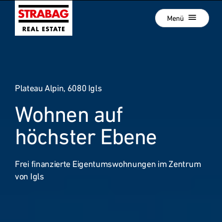
Schließen
Zur
Menü
Hauptnavigation
springen
Zum
Aktuelle Projekte
Hauptinhalt
springen
Projektentwicklung
Plateau Alpin, 6080 Igls
Development als Service
Wohnen auf
Unsere Standorte
:
Unternehmen
höchster Ebene
Hold Estate
Frei finanzierte Eigentumswohnungen im Zentrum
Karriere
von Igls
News
Kontakt