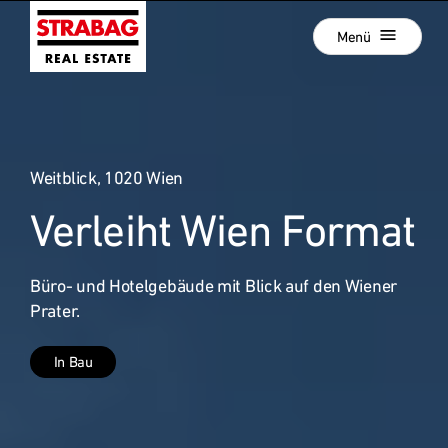
Schließen
Zur
Menü
Hauptnavigation
springen
Zum
Aktuelle Projekte
Hauptinhalt
springen
Projektentwicklung
Weitblick, 1020 Wien
Development als Service
Verleiht Wien Format
Unsere Standorte
:
Unternehmen
Büro- und Hotelgebäude mit Blick auf den Wiener
Hold Estate
Prater.
Karriere
In Bau
News
Kontakt