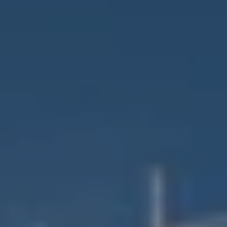
Deutschland
Österreich
Česká
republika
Polska
Slovensko
International
(english)