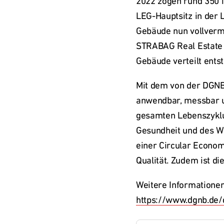
2022 zogen rund 350 i
LEG-Hauptsitz in der 
Gebäude nun vollvermi
STRABAG Real Estate u
Gebäude verteilt entst
Mit dem von der DGNB 
anwendbar, messbar un
gesamten Lebenszyklus
Gesundheit und des W
einer Circular Econom
Qualität. Zudem ist di
https://www.dgnb.de/d