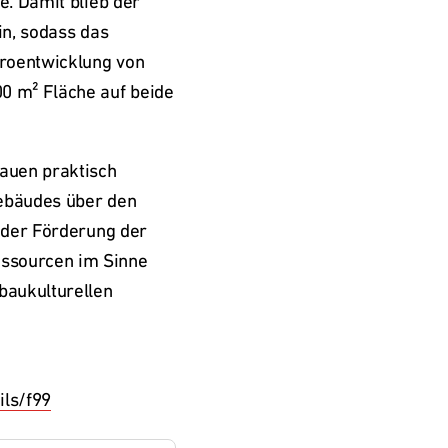
. Damit blieb der 
n, sodass das 
roentwicklung von 
 m² Fläche auf beide 
auen praktisch 
ebäudes über den 
 der Förderung der 
ssourcen im Sinne 
aukulturellen 
ils/f99