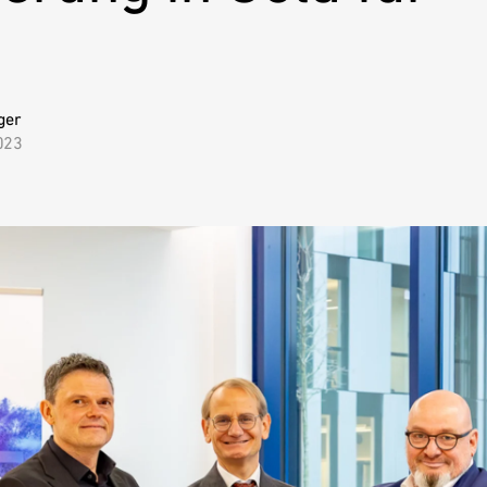
ger
023