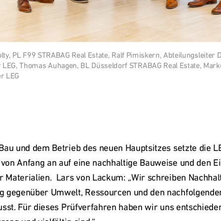
Solty, PL F99 STRABAG Real Estate, Ralf Pimiskern, Abteilungsleiter 
 LEG, Thomas Auhagen, BL Düsseldorf STRABAG Real Estate, Marku
er LEG
Bau und dem Betrieb des neuen Hauptsitzes setzte die LE
on Anfang an auf eine nachhaltige Bauweise und den Ei
Materialien.  Lars von Lackum: „Wir schreiben Nachhalti
g gegenüber Umwelt, Ressourcen und den nachfolgenden
usst. Für dieses Prüfverfahren haben wir uns entschiede