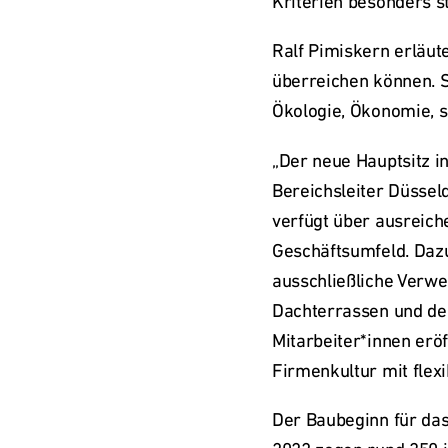
Kriterien besonders str
Ralf Pimiskern erläute
überreichen können. Si
Ökologie, Ökonomie, s
„Der neue Hauptsitz in
Bereichsleiter Düssel
verfügt über ausreich
Geschäftsumfeld. Dazu
ausschließliche Verwe
Dachterrassen und der
Mitarbeiter*innen erö
Firmenkultur mit flexi
Der Baubeginn für das