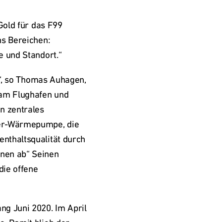
Gold für das F99 
s Bereichen: 
e und Standort.“ 
e“, so Thomas Auhagen, 
 am Flughafen und 
 zentrales 
ser-Wärmepumpe, die 
nthaltsqualität durch 
nen ab“ Seinen 
ie offene 
g Juni 2020. Im April 