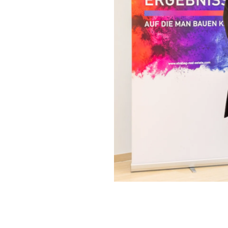
Österreich
Česká
republika
Polska
Slovensko
International
(english)
Bild
herunterladen