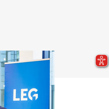
H3Ö Bürocampus
Quartiersentwicklung
Nachhaltigkeit - Digitalisierung