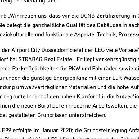
eng und vielfältig sind.“ 
rt: „Wir freuen uns, dass wir die DGNB-Zertifizierung in 
e belegt die ganzheitliche Qualität des Gebäudes in sech
oziokulturelle und funktionale Aspekte, Technik, Prozess
 der Airport City Düsseldorf bietet der LEG viele Vorteil
dorf bei STRABAG Real Estate. „Er liegt verkehrsgünstig
ende Parkmöglichkeiten für PKW und Fahrräder sowie ein
 runden die günstige Energiebilanz mit einer Luft-Was
ndung umweltverträglicher Materialien und die hohe Aufe
 begrünte Innenhof den hohen Komfort für die Nutzer*in
ffnen die neuen Büroflächen moderne Arbeitswelten, die d
bel gestalteten Grundrissen unterstreichen. 
 F99 erfolgte im Januar 2020; die Grundsteinlegung Anfan