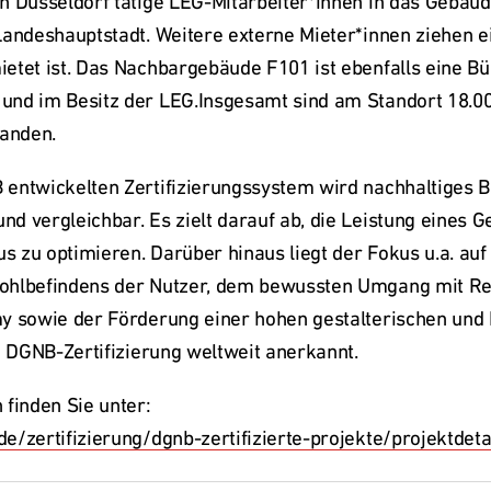
n Düsseldorf tätige LEG-Mitarbeiter*innen in das Gebäude
Landeshauptstadt. Weitere externe Mieter*innen ziehen ei
etet ist. Das Nachbargebäude F101 ist ebenfalls eine Bü
nd im Besitz der LEG.Insgesamt sind am Standort 18.000
anden. 
entwickelten Zertifizierungssystem wird nachhaltiges B
d vergleichbar. Es zielt darauf ab, die Leistung eines G
 zu optimieren. Darüber hinaus liegt der Fokus u.a. auf
ohlbefindens der Nutzer, dem bewussten Umgang mit Re
y sowie der Förderung einer hohen gestalterischen und b
e DGNB-Zertifizierung weltweit anerkannt. 
e/zertifizierung/dgnb-zertifizierte-projekte/projektdeta