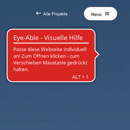
Alle Projekte
Schließen
Menü
Grundstücksankauf
Top Links
SEED
WESTEND Office