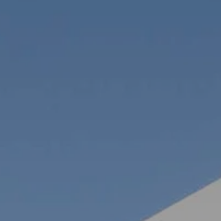
Österreich
Česká
republika
Polska
Slovensko
International
(english)