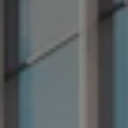
Výkup pozemku
Hlavní odkazy
Arghezi 4
La Scála Sofia
ESG - Udržitelnost
Česká republika
Deutschland
Österreich