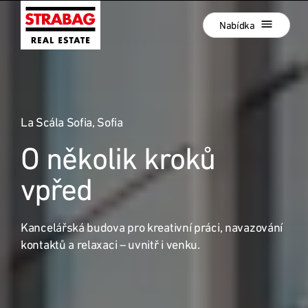
Zavřít
Přeskočit
Nabídka
k
hlavní
navigaci
Projekty
Přeskočit
k
Referenční projekty
hlavnímu
obsahu
La Scála Sofia, Sofia
Realitní development
O několik kroků
Místa
:
Společnost
vpřed
Kariéra
Kancelářská budova pro kreativní práci, navazování
Kontakt
kontaktů a relaxaci – uvnitř i venku.