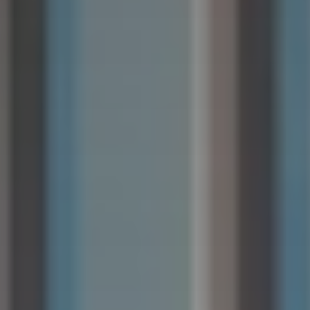
Česká
republika
Polska
Slovensko
International
(english)