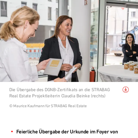
Grundstücksankauf
Top Links
Quartiersentwicklung
Forschungsprojekt RCC2
Nachhaltigkeit - Digitalisierung
Bild
Die Übergabe des DGNB-Zertifikats an die STRABAG
Referenzprojekte
herunterladen
Real Estate Projektleiterin Claudia Beinke (rechts)
© Maurice Kaufmann für STRABAG Real Estate
Österreich
Feierliche Übergabe der Urkunde im Foyer von 