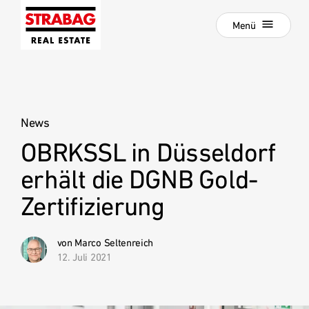
Schließen
Zur
Menü
Hauptnavigation
springen
Zum
Aktuelle Projekte
Hauptinhalt
springen
Projektentwicklung
News
Development als Service
OBRKSSL in Düsseldorf
:
Unsere Standorte
erhält die DGNB Gold-
Unternehmen
Zertifizierung
Hold Estate
Karriere
von Marco Seltenreich
12. Juli 2021
News
Kontakt