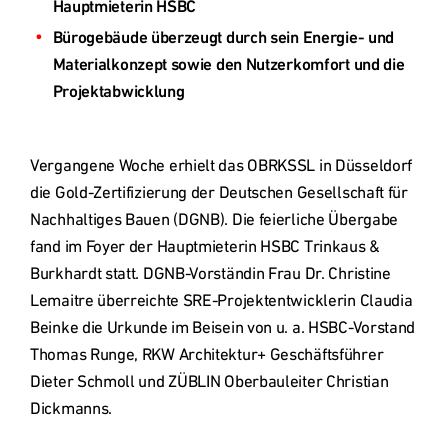
Deutschland
Hauptmieterin HSBC 
Bürogebäude überzeugt durch sein Energie- und 
Materialkonzept sowie den Nutzerkomfort und die 
Österreich
Projektabwicklung
Česká
Vergangene Woche erhielt das OBRKSSL in Düsseldorf 
republika
die Gold-Zertifizierung der Deutschen Gesellschaft für 
Nachhaltiges Bauen (DGNB). Die feierliche Übergabe 
Polska
fand im Foyer der Hauptmieterin HSBC Trinkaus & 
Burkhardt statt. DGNB-Vorständin Frau Dr. Christine 
Lemaitre überreichte SRE-Projektentwicklerin Claudia 
Slovensko
Beinke die Urkunde im Beisein von u. a. HSBC-Vorstand 
Thomas Runge, RKW Architektur+ Geschäftsführer 
International
Dieter Schmoll und ZÜBLIN Oberbauleiter Christian 
(english)
Dickmanns.
