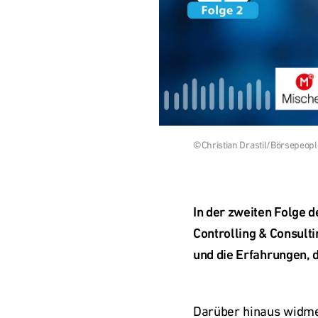
Česká
republika
Polska
Bild
©Christian Drastil/Börsepeop
Slovensko
herunterladen
International
In der zweiten Folge d
(english)
Controlling & Consult
und die Erfahrungen, d
Darüber hinaus widmet