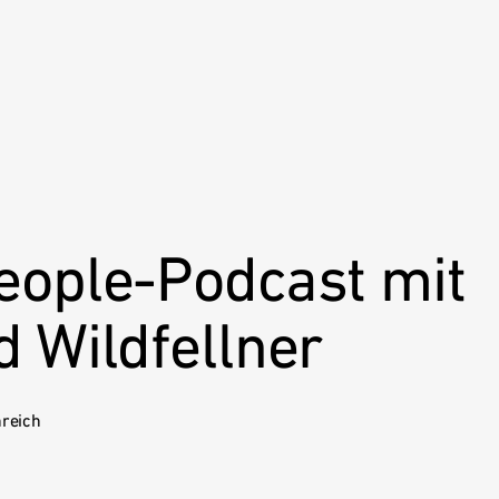
eople-Podcast mit
 Wildfellner
nreich