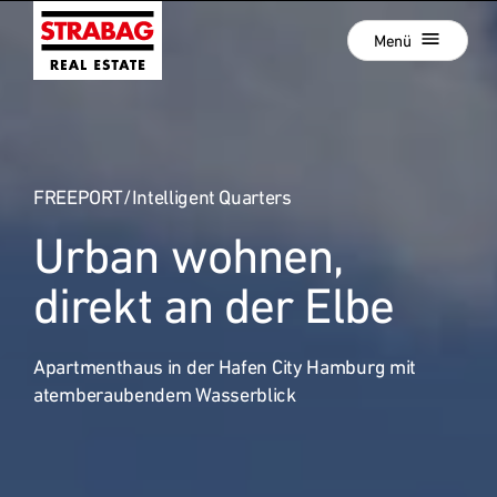
Schließen
Zur
Menü
Hauptnavigation
springen
Zum
Aktuelle Projekte
Hauptinhalt
springen
Projektentwicklung
FREEPORT/Intelligent Quarters
Development als Service
Urban wohnen,
Hold Estate
:
Unsere Standorte
direkt an der Elbe
News
Apartmenthaus in der Hafen City Hamburg mit
Unternehmen
atemberaubendem Wasserblick
Karriere
Referenzprojekte