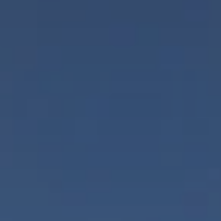
Kontakt
Grundstücksankauf
Top Links
SEED
WESTEND Office
H3Ö Bürocampus
Quartiersentwicklung
Nachhaltigkeit - Digitalisierung
Deutschland