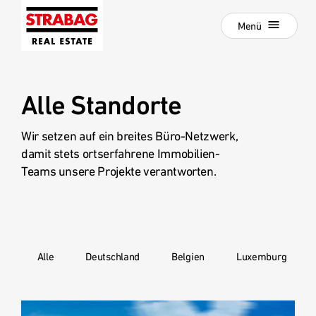
Schließen
Zur
Menü
Hauptnavigation
springen
Zum
Aktuelle Projekte
Hauptinhalt
springen
Alle Standorte
Projektentwicklung
Development als Service
Wir setzen auf ein breites Büro-Netzwerk,
damit stets ortserfahrene Immobilien-
Hold Estate
Teams unsere Projekte verantworten.
Unsere Standorte
News
Unternehmen
Standorte
Alle
Deutschland
Belgien
Luxemburg
Karriere
nach
Referenzprojekte
Land