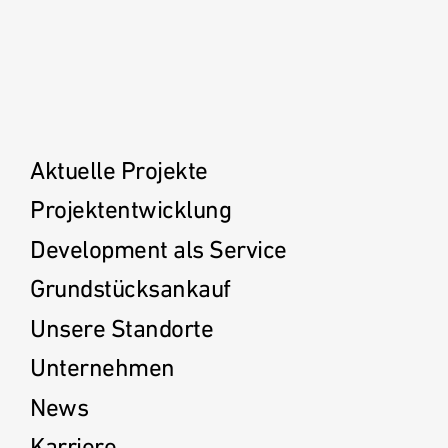
Deutschland
Österreich
Aktuelle Projekte
Projektentwicklung
Česká
republika
Development als Service
Grundstücksankauf
Polska
Unsere Standorte
Unternehmen
Slovensko
News
Karriere