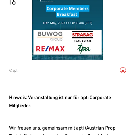
16
Grundstücksankauf
Top Links
Quartiersentwicklung
Forschungsprojekt RCC2
Bild
©apti
herunterladen
Nachhaltigkeit - Digitalisierung
Referenzprojekte
Hinweis: Veranstaltung ist nur für apti Corporate 
Mitglieder.
Österreich
Wir freuen uns, gemeinsam mit 
apti
 (Austrian Prop 