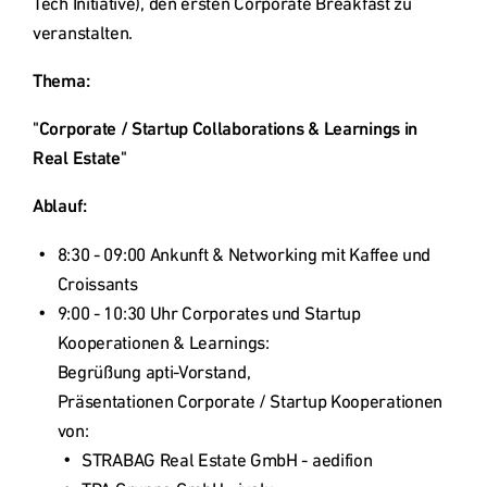
Tech Initiative), den ersten Corporate Breakfast zu 
Deutschland
veranstalten.
Thema:
Österreich
"Corporate / Startup Collaborations & Learnings in 
Real Estate"
Česká
republika
Ablauf:
8:30 - 09:00 Ankunft & Networking mit Kaffee und 
Polska
Croissants
9:00 - 10:30 Uhr Corporates und Startup 
Slovensko
Kooperationen & Learnings:

Begrüßung apti-Vorstand,

Präsentationen Corporate / Startup Kooperationen 
International
von:
(english)
STRABAG Real Estate GmbH - aedifion