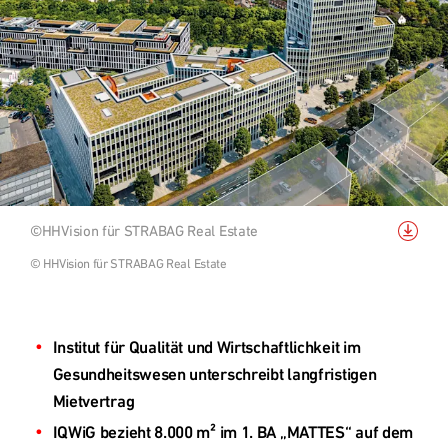
Kontakt
Grundstücksankauf
Top Links
Bild
©HHVision für STRABAG Real Estate
SEED
herunterladen
© HHVision für STRABAG Real Estate
WESTEND Office
H3Ö Bürocampus
Quartiersentwicklung
Institut für Qualität und Wirtschaftlichkeit im 
Nachhaltigkeit - Digitalisierung
Gesundheitswesen unterschreibt langfristigen 
IQWiG bezieht 8.000 m² im 1. BA „MATTES“ auf dem 
Deutschland