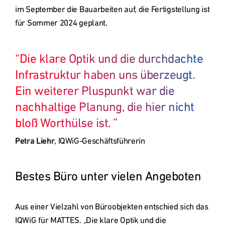
International
im September die Bauarbeiten auf, die Fertigstellung ist 
(english)
“
Die klare Optik und die durchdachte 
Zitat 
Infrastruktur haben uns überzeugt. 
von
Petra 
Ein weiterer Pluspunkt war die 
Liehr
nachhaltige Planung, die hier nicht 
bloß Worthülse ist. 
”
Petra Liehr
, 
IQWiG-Geschäftsführerin 
Bestes Büro unter vielen Angeboten
Aus einer Vielzahl von Büroobjekten entschied sich das 
IQWiG für MATTES. „Die klare Optik und die 