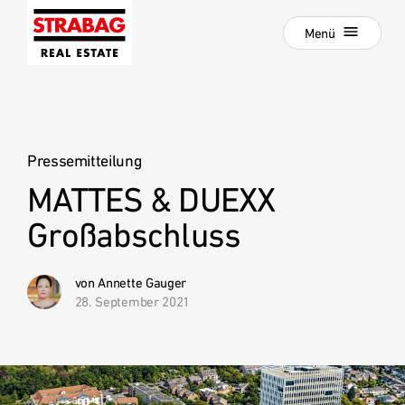
Schließen
Zur
Menü
Hauptnavigation
springen
Zum
Aktuelle Projekte
Hauptinhalt
springen
Projektentwicklung
Pressemitteilung
Development als Service
MATTES & DUEXX
:
Hold Estate
Großabschluss
Unsere Standorte
News
von Annette Gauger
28. September 2021
Unternehmen
Karriere
Referenzprojekte