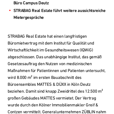
STRABAG Real Estate führt weitere aussichtsreiche 
Deutschland
STRABAG Real Estate hat einen langfristigen 
Österreich
Büromietvertrag mit dem Institut für Qualität und 
Wirtschaftlichkeit im Gesundheitswesen (IQWiG) 
Česká
abgeschlossen. Das unabhängige Institut, das gemäß 
republika
Gesetzesauftrag den Nutzen von medizinischen 
Maßnahmen für Patientinnen und Patienten untersucht, 
wird 8.000 m² im ersten Bauabschnitt des 
Polska
Büroensembles MATTES & DÜXX in Köln Deutz 
beziehen. Damit sind knapp Zweidrittel des 12.500 m² 
Slovensko
großen Gebäudes MATTES vermietet. Der Vertrag 
wurde durch den Kölner Immobilienmakler Greif & 
Contzen vermittelt. Generalunternehmen ZÜBLIN nahm 