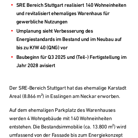
SRE Bereich Stuttgart realisiert 140 Wohneinheiten 
und revitalisiert ehemaliges Warenhaus für 
gewerbliche Nutzungen
Deutschland
Umplanung sieht Verbesserung des 
Energiestandards im Bestand und im Neubau auf 
Österreich
bis zu KfW 40 (QNG) vor
Baubeginn für Q3 2025 und (Teil-) Fertigstellung im 
Jahr 2028 avisiert
Česká
republika
Der SRE-Bereich Stuttgart hat das ehemalige Karstadt 
Polska
Areal (8.866 m²) in Esslingen am Neckar erworben.
Auf dem ehemaligen Parkplatz des Warenhauses 
Slovensko
werden 4 Wohngebäude mit 140 Wohneinheiten 
entstehen. Die Bestandsimmobilie (ca. 13.800 m²) wird 
umfassend von der Fassade bis zum Energiekonzept 