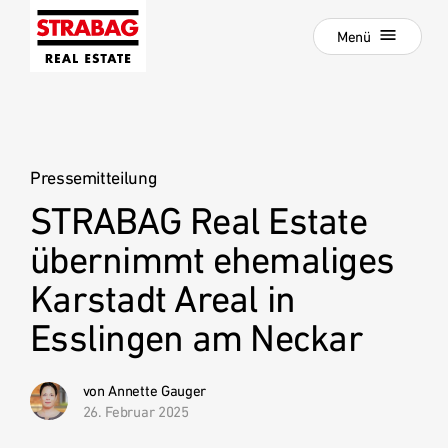
Schließen
Zur
Menü
Hauptnavigation
springen
Zum
Aktuelle Projekte
Hauptinhalt
springen
Projektentwicklung
Pressemitteilung
Development als Service
STRABAG Real Estate
:
Hold Estate
übernimmt ehemaliges
Unsere Standorte
Karstadt Areal in
News
Esslingen am Neckar
Unternehmen
Karriere
von Annette Gauger
26. Februar 2025
Referenzprojekte