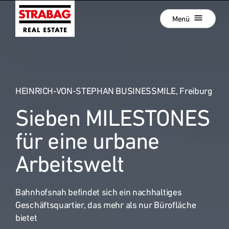
Schließen
Zur
Menü
Hauptnavigation
springen
Zum
Aktuelle Projekte
Hauptinhalt
springen
Projektentwicklung
HEINRICH-VON-STEPHAN BUSINESSMILE, Freiburg
Development als Service
Sieben MILESTONES
Hold Estate
:
Unsere Standorte
für eine urbane
News
Arbeitswelt
Unternehmen
Bahnhofsnah befindet sich ein nachhaltiges
Karriere
Geschäftsquartier, das mehr als nur Bürofläche
Referenzprojekte
bietet