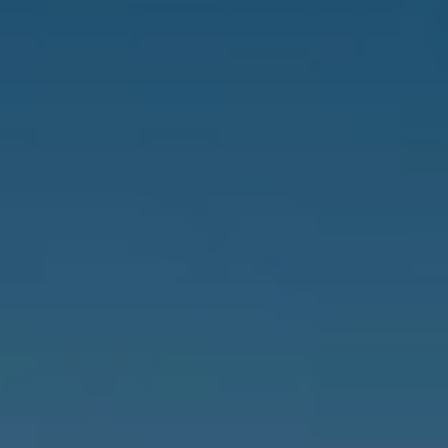
Kontakt
Grundstücksankauf
Top Links
SEED
WESTEND Office
H3Ö Bürocampus
Quartiersentwicklung
Nachhaltigkeit - Digitalisierung
Deutschland