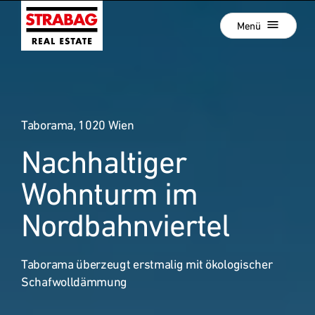
Schließen
Zur
Menü
Hauptnavigation
springen
Zum
Aktuelle Projekte
Hauptinhalt
springen
Projektentwicklung
Taborama, 1020 Wien
Development als Service
Nachhaltiger
Hold Estate
:
Unsere Standorte
Wohnturm im
News
Nordbahnviertel
Unternehmen
Taborama überzeugt erstmalig mit ökologischer
Karriere
Schafwolldämmung
Referenzprojekte