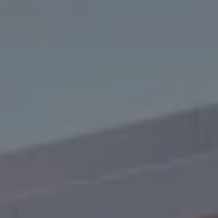
Kontakt
Grundstücksankauf
Top Links
SEED
WESTEND Office
H3Ö Bürocampus
Quartiersentwicklung
Nachhaltigkeit - Digitalisierung
Deutschland