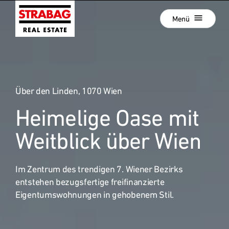
Schließen
Zur
Menü
Hauptnavigation
springen
Zum
Aktuelle Projekte
Hauptinhalt
springen
Projektentwicklung
Über den Linden, 1070 Wien
Development als Service
Heimelige Oase mit
Hold Estate
:
Unsere Standorte
Weitblick über Wien
News
Im Zentrum des trendigen 7. Wiener Bezirks
Unternehmen
entstehen bezugsfertige freifinanzierte
Karriere
Eigentumswohnungen in gehobenem Stil.
Referenzprojekte