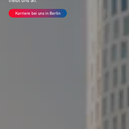
treibt uns an.
Kontakt
Karriere bei uns in Berlin
Grundstücksankauf
Top Links
SEED
WESTEND Office
H3Ö Bürocampus
Quartiersentwicklung
Nachhaltigkeit - Digitalisierung
Deutschland