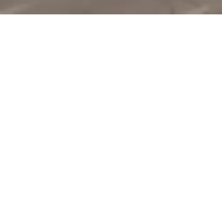
© JONAS HOLTHAUS
16/5
Projekte/Städte
28
Jahre vor Ort
9
motivierte
Teamplayer
Zukunft im ständigen
Wandel bauen