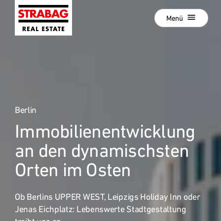
Schließen
Zur
Menü
Hauptnavigation
springen
Zum
Aktuelle Projekte
Hauptinhalt
springen
Projektentwicklung
Development als Service
Hold Estate
Berlin
Immobilien­entwicklung
:
Unsere Standorte
an den dynamischsten
News
Orten im Osten
Unternehmen
Karriere
Ob Berlins UPPER WEST, Leipzigs Holiday Inn oder
Referenzprojekte
Jenas Eichplatz: Lebenswerte Stadtgestaltung