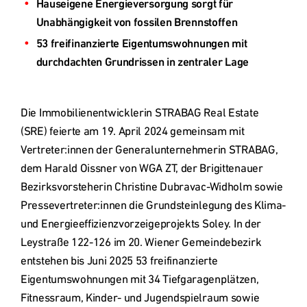
Deutschland
Hauseigene Energieversorgung sorgt für 
53 freifinanzierte Eigentumswohnungen mit 
Österreich
Česká
Die Immobilienentwicklerin STRABAG Real Estate 
republika
(SRE) feierte am 19. April 2024 gemeinsam mit 
Vertreter:innen der Generalunternehmerin STRABAG, 
Polska
dem Harald Oissner von WGA ZT, der Brigittenauer 
Bezirksvorsteherin Christine Dubravac-Widholm sowie 
Pressevertreter:innen die Grundsteinlegung des Klima- 
Slovensko
und Energieeffizienzvorzeigeprojekts Soley. In der 
Leystraße 122-126 im 20. Wiener Gemeindebezirk 
International
entstehen bis Juni 2025 53 freifinanzierte 
(english)
Eigentumswohnungen mit 34 Tiefgaragenplätzen, 
Fitnessraum, Kinder- und Jugendspielraum sowie 