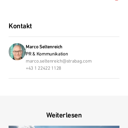
herunterladen
Kontakt
Marco Seltenreich
PR & Kommunikation
marco.seltenreich@strabag.com
+43 1 22422 1128
Weiterlesen