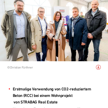
Grundstücksankauf
Top Links
Quartiersentwicklung
Forschungsprojekt RCC2
Nachhaltigkeit - Digitalisierung
Bild
©Christian Fürthner
Referenzprojekte
herunterladen
Erstmalige Verwendung von CO2-reduziertem 
Österreich
Beton (RCC) bei einem Wohnprojekt
