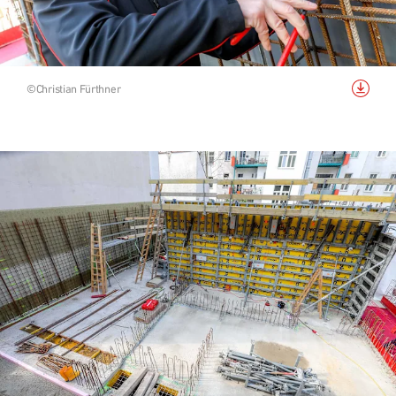
Bild 
©Christian Fürthner
herunterladen