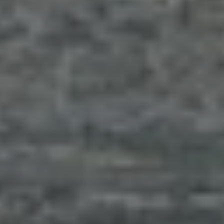
Deutschland
Österreich
Česká
republika
Polska
Slovensko
International
(english)