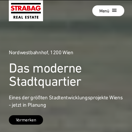
Schließen
Zur
Menü
Hauptnavigation
springen
Zum
Aktuelle Projekte
Hauptinhalt
springen
Projektentwicklung
Nordwestbahnhof, 1200 Wien
Development als Service
Das moderne
Unsere Standorte
:
Unternehmen
Stadtquartier
Hold Estate
Eines der größten Stadtentwicklungsprojekte Wiens
Karriere
- jetzt in Planung
News
Vormerken
Kontakt