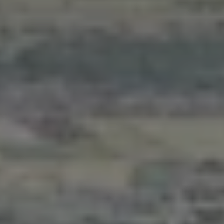
Grundstücksankauf
Top Links
Quartiersentwicklung
Forschungsprojekt RCC2
Nachhaltigkeit - Digitalisierung
Referenzprojekte
Österreich