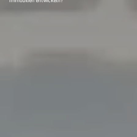
Immobilien entwickeln?
Kontakt
Grundstücksankauf
Top Links
SEED
WESTEND Office
H3Ö Bürocampus
Quartiersentwicklung
Nachhaltigkeit - Digitalisierung
Deutschland