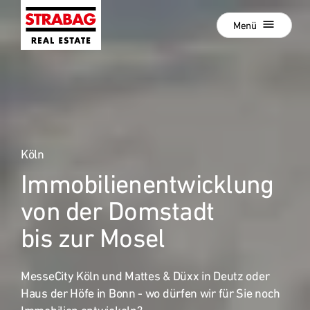
Schließen
Zur
Menü
Hauptnavigation
springen
Zum
Aktuelle Projekte
Hauptinhalt
springen
Projektentwicklung
Development als Service
Hold Estate
Köln
Immobilien­entwicklung
:
Unsere Standorte
von der Domstadt
News
bis zur Mosel
Unternehmen
Karriere
MesseCity Köln und Mattes & Düxx in Deutz oder
Referenzprojekte
Haus der Höfe in Bonn - wo dürfen wir für Sie noch