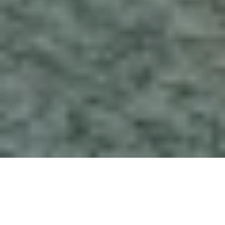
©Simon/stock.adobe.com
6.050+