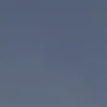
Kontakt
Grundstücksankauf
Top Links
SEED
WESTEND Office
H3Ö Bürocampus
Quartiersentwicklung
Nachhaltigkeit - Digitalisierung
Deutschland