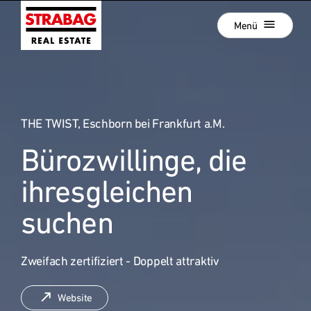
Schließen
Zur
Menü
Hauptnavigation
springen
Zum
Aktuelle Projekte
Hauptinhalt
springen
Projektentwicklung
THE TWIST, Eschborn bei Frankfurt a.M.
Development als Service
Bürozwillinge, die
Hold Estate
:
Unsere Standorte
ihresgleichen
News
suchen
Unternehmen
Zweifach zertifiziert - Doppelt attraktiv
Karriere
Referenzprojekte
Website